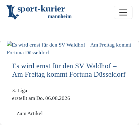
s
p
o
r
t
-
k
u
r
i
e
r
m
an
n
h
eim
Previous
Es wird ernst für den SV Waldhof –
Am Freitag kommt Fortuna Düsseldorf
3. Liga
erstellt am Do. 06.08.2026
Zum Artikel