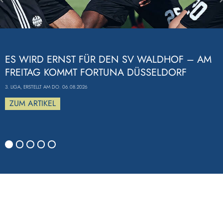
Previous
ES WIRD ERNST FÜR DEN SV WALDHOF – AM
FREITAG KOMMT FORTUNA DÜSSELDORF
3. LIGA, ERSTELLT AM DO. 06.08.2026
ZUM ARTIKEL