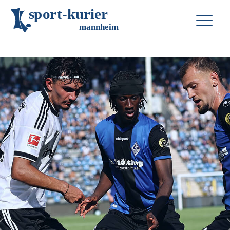
s
p
o
r
t
-
k
u
r
i
e
r
m
an
n
h
eim