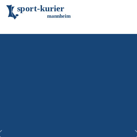
s
p
o
r
t
-
k
u
r
i
e
r
m
an
n
h
eim