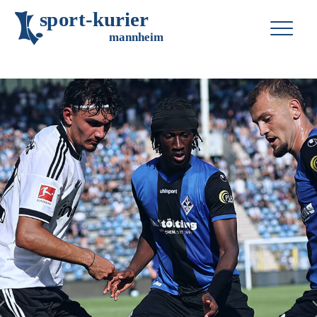
s
p
o
r
t
-
k
u
r
i
e
r
m
an
n
h
eim