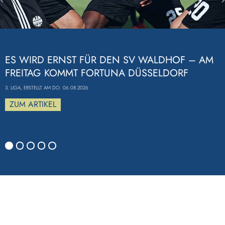
Previous
ES WIRD ERNST FÜR DEN SV WALDHOF – AM
FREITAG KOMMT FORTUNA DÜSSELDORF
3. LIGA, ERSTELLT AM DO. 06.08.2026
ZUM ARTIKEL