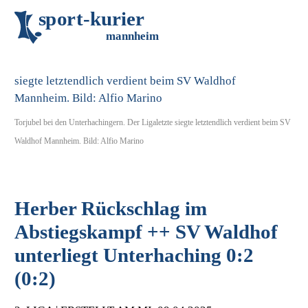
s
p
o
r
t
-
k
u
r
i
e
r
m
an
n
h
eim
Torjubel bei den Unterhachingern. Der Ligaletzte siegte letztendlich verdient beim SV
Waldhof Mannheim. Bild: Alfio Marino
Herber Rückschlag im
Abstiegskampf ++ SV Waldhof
unterliegt Unterhaching 0:2
(0:2)