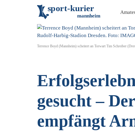
s
p
o
r
t
-
k
u
r
i
e
r
Amateu
m
an
n
h
eim
Terrence Boyd (Mannheim) scheitert an Torwart Tim Schreiber (Dr
Erfolgserlebn
gesucht – De
empfängt Arm