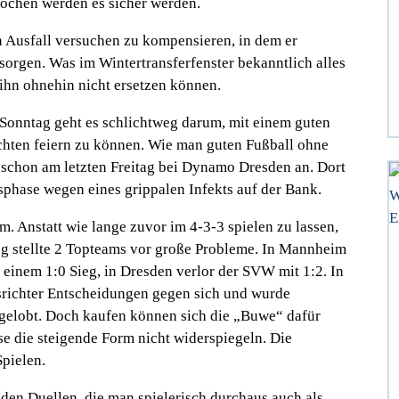
 Wochen werden es sicher werden.
n Ausfall versuchen zu kompensieren, in dem er
sorgen. Was im Wintertransferfenster bekanntlich alles
 ihn ohnehin nicht ersetzen können.
 Sonntag geht es schlichtweg darum, mit einem guten
hten feiern zu können. Wie man guten Fußball ohne
 schon am letzten Freitag bei Dynamo Dresden an. Dort
ussphase wegen eines grippalen Infekts auf der Bank.
em. Anstatt wie lange zuvor im 4-3-3 spielen zu lassen,
ung stellte 2 Topteams vor große Probleme. In Mannheim
 einem 1:0 Sieg, in Dresden verlor der SVW mit 1:2. In
edsrichter Entscheidungen gegen sich und wurde
 gelobt. Doch kaufen können sich die „Buwe“ dafür
sse die steigende Form nicht widerspiegeln. Die
Spielen.
iden Duellen, die man spielerisch durchaus auch als