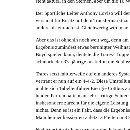
steht aktuell in den Sternen, aber um die 10
Der Sportliche Leiter Anthony Loviso will de
versucht für Ersatz auf dem Transfermarkt zu 
andere als einfach ist. Gleichwertig wird man
Aber das ist ohnehin noch weit weg, denn am
Ergebnis zumindest etwas beruhigter Weihnac
Boyd spielen kann, deutete die Trares-Truppe
schmorte der 33- jährige bis tief in die Schl
Trares setzt mittlerweile auf ein anderes Syst
vertraut er nun auf ein 4-4-2. Diese Umstell
mühte sich Tabellenführer Energie Cottbus zu
beiden Partien hatte man sehr strittige Schi
insbesondere zurecht für die eigene Leistung
nichts. Denn es ist ein Fakt, dass die Ergebni
Mannheimer kassierten zuletzt 3 Pleiten in 3 
Nichtsdestotrotz kann man aus den letzten be