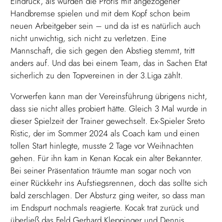
Eindruck, als würden die Profis mit angezogener
Handbremse spielen und mit dem Kopf schon beim
neuen Arbeitgeber sein – und da ist es natürlich auch
nicht unwichtig, sich nicht zu verletzen. Eine
Mannschaft, die sich gegen den Abstieg stemmt, tritt
anders auf. Und das bei einem Team, das in Sachen Etat
sicherlich zu den Topvereinen in der 3.Liga zählt.
Vorwerfen kann man der Vereinsführung übrigens nicht,
dass sie nicht alles probiert hätte. Gleich 3 Mal wurde in
dieser Spielzeit der Trainer gewechselt. Ex-Spieler Sreto
Ristic, der im Sommer 2024 als Coach kam und einen
tollen Start hinlegte, musste 2 Tage vor Weihnachten
gehen. Für ihn kam in Kenan Kocak ein alter Bekannter.
Bei seiner Präsentation träumte man sogar noch von
einer Rückkehr ins Aufstiegsrennen, doch das sollte sich
bald zerschlagen. Der Absturz ging weiter, so dass man
im Endspurt nochmals reagierte. Kocak trat zurück und
überließ das Feld Gerhard Kleppinger und Dennis