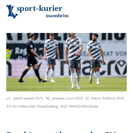
s
p
o
r
t
-
k
u
r
i
e
r
m
an
n
h
eim
v.li.: Jakob Lewald (SVS, 14), Jeremias Lorch (SVS, 6), Marco Schikora (SVS,
21) mit enttäuschter Körperhaltung. Bild: IMAGO/foto2press.