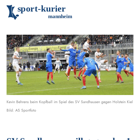
s
p
o
r
t
-
k
u
r
i
e
r
m
an
n
h
eim
Kevin Behrens beim Kopfball im Spiel des SV Sandhausen gegen Holstein Kiel
Bild: AS Sportfoto