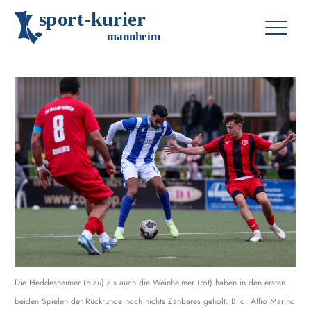
s
p
o
r
t
-
k
u
r
i
e
r
m
an
n
h
eim
Die Heddesheimer (blau) als auch die Weinheimer (rot) haben in den ersten
beiden Spielen der Rückrunde noch nichts Zähbares geholt. Bild: Alfio Marino