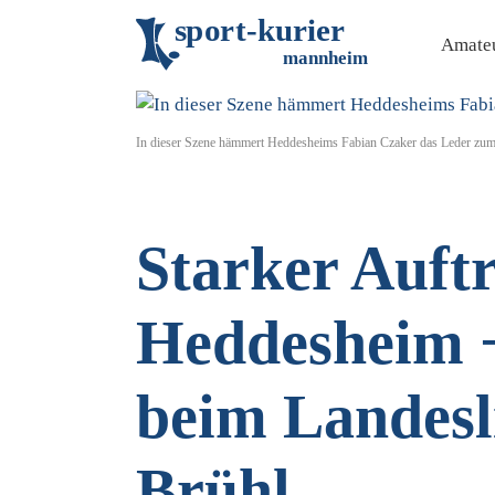
s
p
o
r
t
-
k
u
r
i
e
r
Amateu
m
an
n
h
eim
In dieser Szene hämmert Heddesheims Fabian Czaker das Leder zum 1
Starker Auftr
Heddesheim +
beim Landesl
Brühl