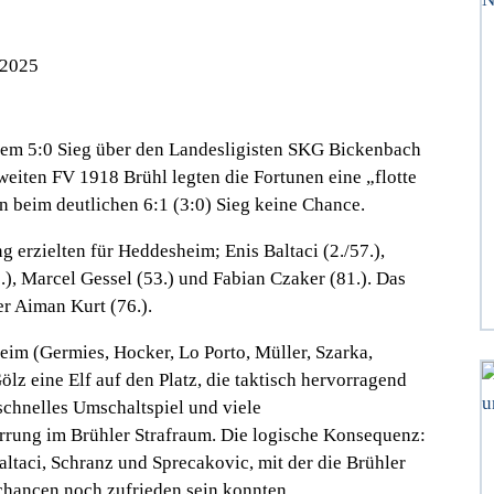
.2025
em 5:0 Sieg über den Landesligisten SKG Bickenbach
eiten FV 1918 Brühl legten die Fortunen eine „flotte
n beim deutlichen 6:1 (3:0) Sieg keine Chance.
g erzielten für Heddesheim; Enis Baltaci (2./57.),
.), Marcel Gessel (53.) und Fabian Czaker (81.). Das
er Aiman Kurt (76.).
eim (Germies, Hocker, Lo Porto, Müller, Szarka,
ölz eine Elf auf den Platz, die taktisch hervorragend
 schnelles Umschaltspiel und viele
rrung im Brühler Strafraum. Die logische Konsequenz:
altaci, Schranz und Sprecakovic, mit der die Brühler
hancen noch zufrieden sein konnten.