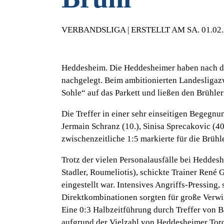
VERBANDSLIGA | ERSTELLT AM SA. 01.02
Heddesheim. Die Heddesheimer haben nach d
nachgelegt. Beim ambitionierten Landesligazw
Sohle“ auf das Parkett und ließen den Brühler
Die Treffer in einer sehr einseitigen Begegnun
Jermain Schranz (10.), Sinisa Sprecakovic (40
zwischenzeitliche 1:5 markierte für die Brühl
Trotz der vielen Personalausfälle bei Heddesh
Stadler, Roumeliotis), schickte Trainer René G
eingestellt war. Intensives Angriffs-Pressing,
Direktkombinationen sorgten für große Verwi
Eine 0:3 Halbzeitführung durch Treffer von B
aufgrund der Vielzahl von Heddesheimer Torc