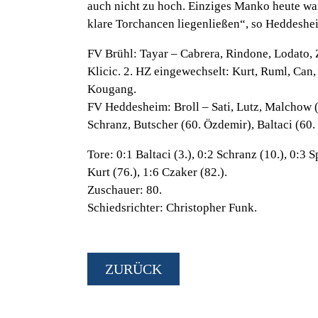
auch nicht zu hoch. Einziges Manko heute war,
klare Torchancen liegenließen“,
so Heddeshe
FV Brühl:
Tayar – Cabrera, Rindone, Lodato, Z
Klicic. 2. HZ eingewechselt: Kurt, Ruml, Can,
Kougang.
FV Heddesheim:
Broll – Sati, Lutz, Malchow (
Schranz, Butscher (60. Özdemir), Baltaci (60.
Tore:
0:1 Baltaci (3.), 0:2 Schranz (10.), 0:3 S
Kurt (76.), 1:6 Czaker (82.).
Zuschauer:
80.
Schiedsrichter:
Christopher Funk.
ZURÜCK