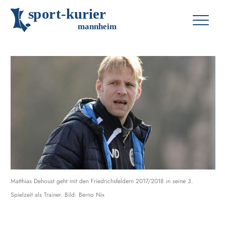
s
p
o
r
t
-
k
u
r
i
e
r
m
an
n
h
eim
Matthias Dehoust geht mit den Friedrichsfeldern 2017/2018 in seine 3.
Spielzeit als Trainer. Bild: Berno Nix