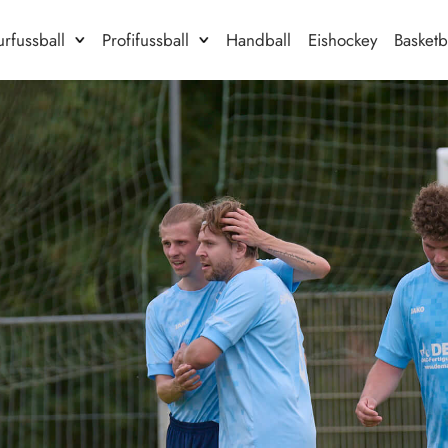
rfussball
Profifussball
Handball
Eishockey
Basketb