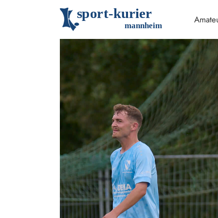
s
p
o
r
t
-
k
u
r
i
e
r
Amateu
m
an
n
h
eim