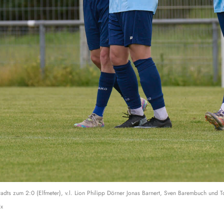
tadts zum 2:0 (Elfmeter), v.l. Lion Philipp Dörner Jonas Barnert, Sven Barembuch und T
ix