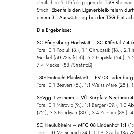
deutlichen 5:1-Erfolg gegen die TSG Rheinau
Strich.
Ebenfalls den Ligaverbleib feiern dur
einem 3:1-Auswärtssieg bei der TSG Eintracht 
Die Ergebnisse:
SC Pfingstberg-Hochstätt – SC Käfertal 7:4 (
Tore: 0:1 Popiuk )8.), 1:1 Chrubasik (18.), 2:1
Meckel (50./Strafstoß), 5:2 Hapitski (54.), 6:2
7:4 Meckel (88./Strafstoß).
TSG Eintracht Plankstadt – FV 03 Ladenburg 
Tore: 0:1 Beavers (5.), 1:1 Weiss Mare (28.), 1:
SpVgg. Ilvesheim – VfL Kurpfalz Neckarau 4:
Tore: 0:1 Mitrovic (9.), 1:1 Berger (29.), 1:2 A
(72.), 3:3 Bendiyan (80.), 3:4 Yildirim (88.), 
SC Neulußheim – MFC 08 Lindenhof 1:1 (1:
Tore: 1:0 Morscheid (24.), 1:1 P. Szarka (85./S