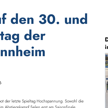
uf den 30. und
ltag der
D
annheim
i
6
 bot der letzte Spieltag Hochspannung. Sowohl die
m Abstiegskampf fielen erst am Saisonfinale.