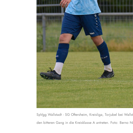
SpVgg Wallstadt - SG Oftersheim, Kreisliga, Torjubel bei Walls
den bitteren Gang in die Kreisklasse A antreten. Foto: Berno N