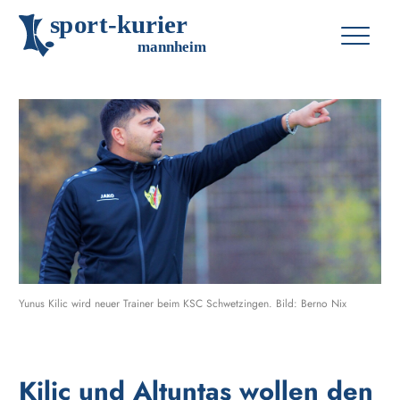
s
p
o
r
t
-
k
u
r
i
e
r
m
an
n
h
eim
Yunus Kilic wird neuer Trainer beim KSC Schwetzingen. Bild: Berno Nix
Kilic und Altuntas wollen den