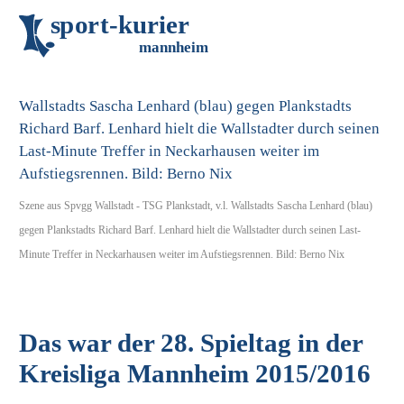
s
p
o
r
t
-
k
u
r
i
e
r
m
an
n
h
eim
Szene aus Spvgg Wallstadt - TSG Plankstadt, v.l. Wallstadts Sascha Lenhard (blau)
gegen Plankstadts Richard Barf. Lenhard hielt die Wallstadter durch seinen Last-
Minute Treffer in Neckarhausen weiter im Aufstiegsrennen. Bild: Berno Nix
Das war der 28. Spieltag in der
Kreisliga Mannheim 2015/2016