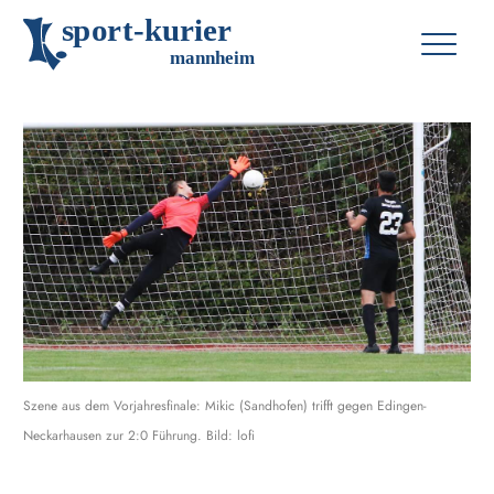
s
p
o
r
t
-
k
u
r
i
e
r
m
an
n
h
eim
Szene aus dem Vorjahresfinale: Mikic (Sandhofen) trifft gegen Edingen-
Neckarhausen zur 2:0 Führung. Bild: lofi