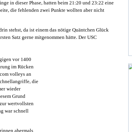
linge in dieser Phase, hatten beim 21:20 und 23:22 eine
eite, die fehlenden zwei Punkte wollten aber nicht
 drin stehst, da ist einem das nötige Quäntchen Glück
 ersten Satz gerne mitgenommen hätte. Der USC
gigen vor 1400
hrung im Rücken
acom volleys an
hnellangriffe, die
mer wieder
 diesem Grund
zur wertvollsten
ng war schnell
rinnen abermals