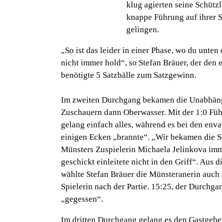
klug agierten seine Schütz
knappe Führung auf ihrer S
gelingen.
„So ist das leider in einer Phase, wo du unten
nicht immer hold“, so Stefan Bräuer, der den
benötigte 5 Satzbälle zum Satzgewinn.
Im zweiten Durchgang bekamen die Unabhän
Zuschauern dann Oberwasser. Mit der 1:0 Fü
gelang einfach alles, während es bei den env
einigen Ecken „brannte“. „Wir bekamen die Sc
Münsters Zuspielerin Michaela Jelinkova im
geschickt einleitete nicht in den Griff“. Aus
wählte Stefan Bräuer die Münsteranerin auch 
Spielerin nach der Partie. 15:25, der Durchga
„gegessen“.
Im dritten Durchgang gelang es den Gastgebe