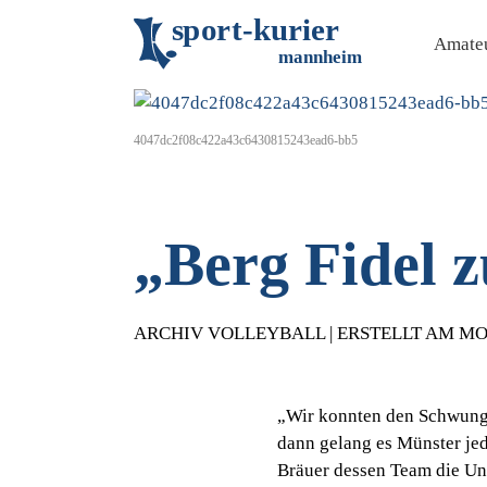
s
p
o
r
t
-
k
u
r
i
e
r
Amateu
m
an
n
h
eim
4047dc2f08c422a43c6430815243ead6-bb5
„Berg Fidel 
ARCHIV VOLLEYBALL | ERSTELLT AM MO. 
„Wir konnten den Schwung 
dann gelang es Münster jed
Bräuer dessen Team die Una