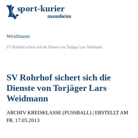
s
p
o
r
t
-
k
u
r
i
e
r
m
an
n
h
eim
SV Rohrhof sichert sich die Dienste von Torjäger Lars Weidmann
SV Rohrhof sichert sich die
Dienste von Torjäger Lars
Weidmann
ARCHIV KREISKLASSE (FUSSBALL) | ERSTELLT AM F
R. 17.05.2013