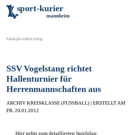
s
p
o
r
t
-
k
u
r
i
e
r
m
an
n
h
eim
Pokalspiel zeitlich verlegt
SSV Vogelstang richtet
Hallenturnier für
Herrenmannschaften aus
ARCHIV KREISKLASSE (FUSSBALL) | ERSTELLT AM F
R. 20.01.2012
Hier gehts zum detaillierten Spielplan: