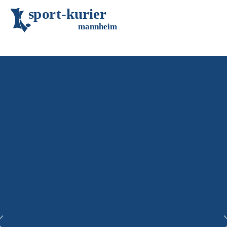
s
p
o
r
t
-
k
u
r
i
e
r
m
an
n
h
eim