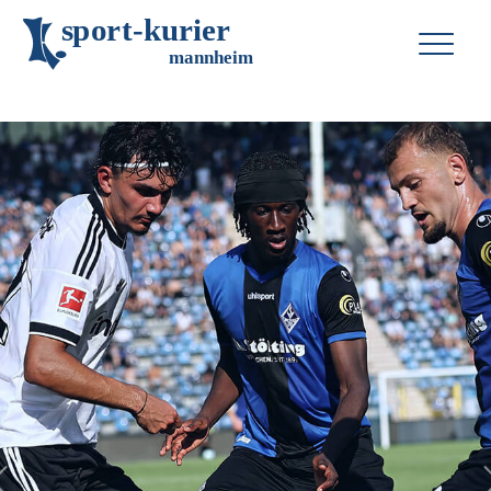
s
p
o
r
t
-
k
u
r
i
e
r
m
an
n
h
eim