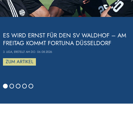
Previous
ES WIRD ERNST FÜR DEN SV WALDHOF – AM
FREITAG KOMMT FORTUNA DÜSSELDORF
3. LIGA, ERSTELLT AM DO. 06.08.2026
ZUM ARTIKEL