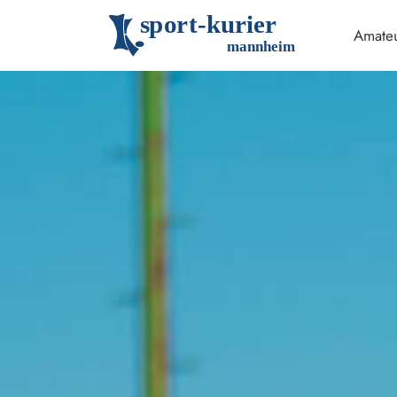
s
p
o
r
t
-
k
u
r
i
e
r
Amateu
m
an
n
h
eim