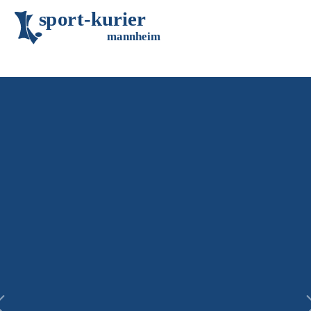
s
p
o
r
t
-
k
u
r
i
e
r
m
an
n
h
eim