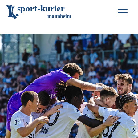
s
p
o
r
t
-
k
u
r
i
e
r
m
an
n
h
eim