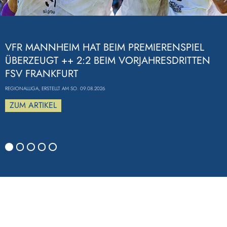
Previous
VFR MANNHEIM HAT BEIM PREMIERENSPIEL
ÜBERZEUGT ++ 2:2 BEIM VORJAHRESDRITTEN
FSV FRANKFURT
REGIONALLIGA, ERSTELLT AM SO. 09.08.2026
ZUM ARTIKEL