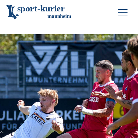
s
p
o
r
t
-
k
u
r
i
e
r
m
an
n
h
eim