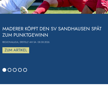
Previous
MADERER KÖPFT DEN SV SANDHAUSEN SPÄT
ZUM PUNKTGEWINN
REGIONALLIGA, ERSTELLT AM SA. 08.08.2026
ZUM ARTIKEL