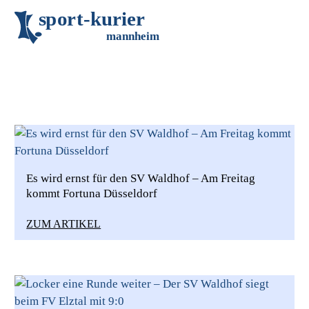
s
p
o
r
t
-
k
u
r
i
e
r
m
an
n
h
eim
Previous
Es wird ernst für den SV Waldhof – Am Freitag
kommt Fortuna Düsseldorf
ZUM ARTIKEL