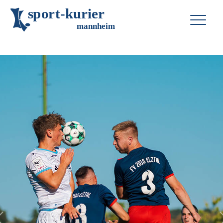
s
p
o
r
t
-
k
u
r
i
e
r
m
an
n
h
eim