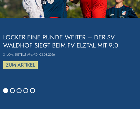
Previous
LOCKER EINE RUNDE WEITER – DER SV
WALDHOF SIEGT BEIM FV ELZTAL MIT 9:0
3. LIGA, ERSTELLT AM MO. 03.08.2026
ZUM ARTIKEL