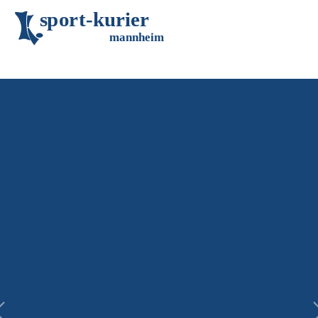
s
p
o
r
t
-
k
u
r
i
e
r
m
an
n
h
eim