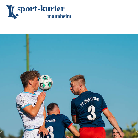
s
p
o
r
t
-
k
u
r
i
e
r
m
an
n
h
eim