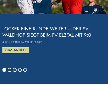
Previous
LOCKER EINE RUNDE WEITER – DER SV
WALDHOF SIEGT BEIM FV ELZTAL MIT 9:0
3. LIGA, ERSTELLT AM MO. 03.08.2026
ZUM ARTIKEL