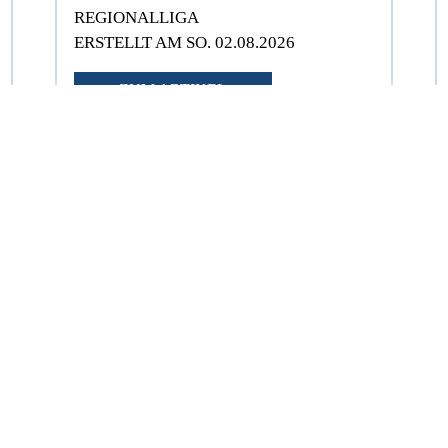
REGIONALLIGA
ERSTELLT AM SO. 02.08.2026
ZUM ARTIKEL
Fortuna Heddesheim scheidet
nach großem Kampf
unglücklich mit 0:2 (0:0)
gegen den FC Nöttingen aus
VERBANDSLIGA