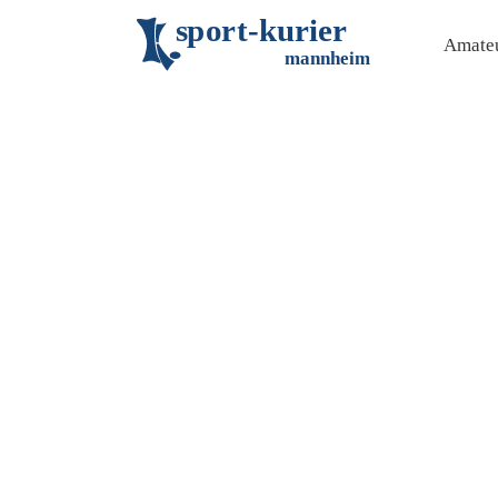
s
p
o
r
t
-
k
u
r
i
e
r
Amateu
m
an
n
h
eim