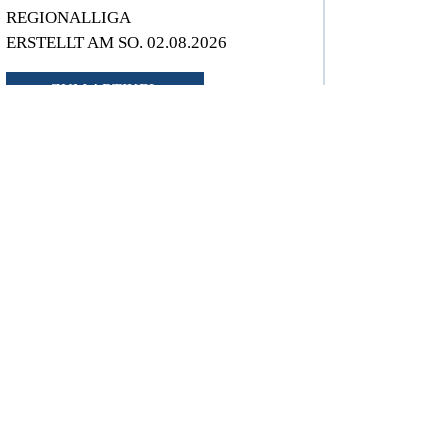
REGIONALLIGA
ERSTELLT AM SO. 02.08.2026
ZUM ARTIKEL
Eine gelungene Generalprobe
– Der SV Waldhof verliert
knapp mit 0:1 gegen Eintracht
Frankfurt
3. LIGA