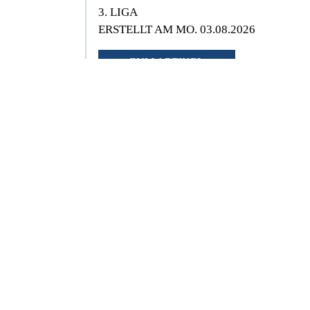
3. LIGA
ERSTELLT AM MO. 03.08.2026
ZUM ARTIKEL
Souveräner Pokalerfolg des
SV Sandhausen gegen die
TSG Weinheim
REGIONALLIGA