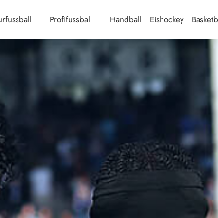
rfussball
Profifussball
Handball
Eishockey
Basketb