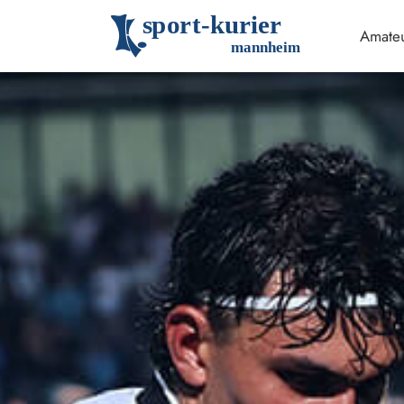
s
p
o
r
t
-
k
u
r
i
e
r
Amateu
m
an
n
h
eim