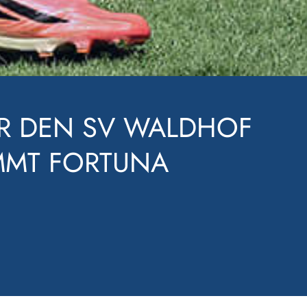
E WEITER – DER SV
IM FV ELZTAL MIT 9:0