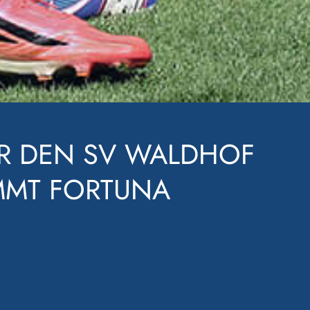
E WEITER – DER SV
IM FV ELZTAL MIT 9:0