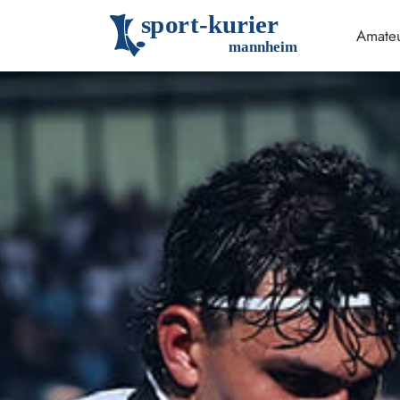
s
p
o
r
t
-
k
u
r
i
e
r
Amateu
m
an
n
h
eim