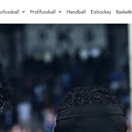
rfussball
Profifussball
Handball
Eishockey
Basketb