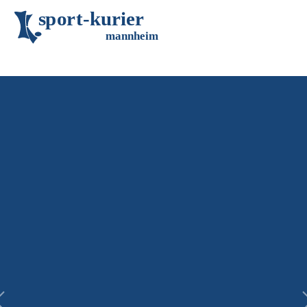
s
p
o
r
t
-
k
u
r
i
e
r
m
an
n
h
eim