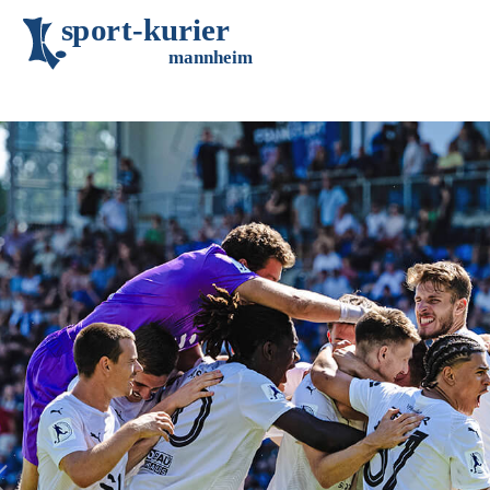
s
p
o
r
t
-
k
u
r
i
e
r
m
an
n
h
eim