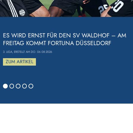
Previous
ES WIRD ERNST FÜR DEN SV WALDHOF – AM
FREITAG KOMMT FORTUNA DÜSSELDORF
3. LIGA, ERSTELLT AM DO. 06.08.2026
ZUM ARTIKEL