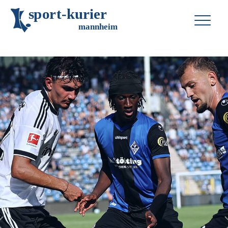
s
p
o
r
t
-
k
u
r
i
e
r
m
an
n
h
eim