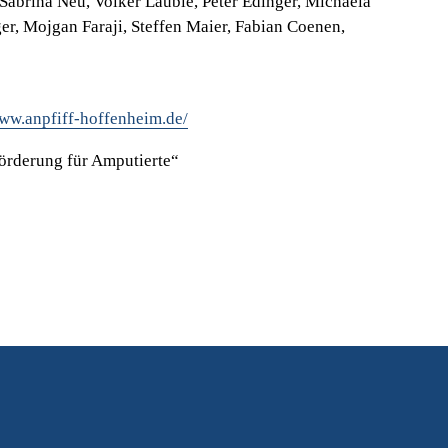
Sabrina Neu, Volker Lauble, Peter Edinger, Michaela
er, Mojgan Faraji, Steffen Maier, Fabian Coenen,
www.anpfiff-hoffenheim.de/
örderung für Amputierte“