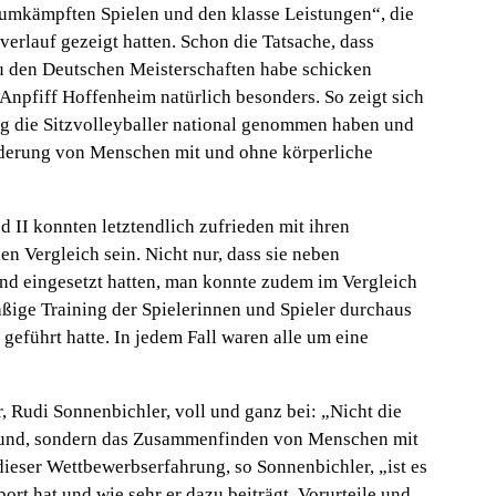
 umkämpften Spielen und den klasse Leistungen“, die
rlauf gezeigt hatten. Schon die Tatsache, dass
u den Deutschen Meisterschaften habe schicken
 Anpfiff Hoffenheim natürlich besonders. So zeigt sich
g die Sitzvolleyballer national genommen haben und
rderung von Menschen mit und ohne körperliche
 II konnten letztendlich zufrieden mit ihren
n Vergleich sein. Nicht nur, dass sie neben
und eingesetzt hatten, man konnte zudem im Vergleich
ßige Training der Spielerinnen und Spieler durchaus
 geführt hatte. In jedem Fall waren alle um eine
, Rudi Sonnenbichler, voll und ganz bei:
„Nicht die
grund, sondern das Zusammenfinden von Menschen mit
dieser Wettbewerbserfahrung, so Sonnenbichler,
„ist es
port hat und wie sehr er dazu beiträgt, Vorurteile und