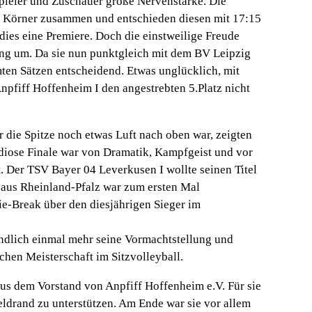
pieler und Zuschauer große Nervenstärke. Die
en Körner zusammen und entschieden diesen mit 17:15
 dies eine Premiere. Doch die einstweilige Freude
hung um. Da sie nun punktgleich mit dem BV Leipzig
ten Sätzen entscheidend. Etwas unglücklich, mit
npfiff Hoffenheim I den angestrebten 5.Platz nicht
r die Spitze noch etwas Luft nach oben war, zeigten
ndiose Finale war von Dramatik, Kampfgeist und vor
. Der TSV Bayer 04 Leverkusen I wollte seinen Titel
 aus Rheinland-Pfalz war zum ersten Mal
Tie-Break über den diesjährigen Sieger im
ndlich einmal mehr seine Vormachtstellung und
chen Meisterschaft im Sitzvolleyball.
aus dem Vorstand von Anpfiff Hoffenheim e.V. Für sie
eldrand zu unterstützen. Am Ende war sie vor allem