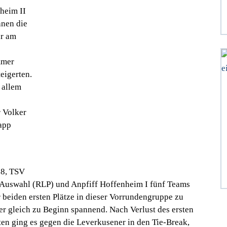
nheim II
hnen die
ar am
mmer
eigerten.
 allem
 Volker
app
98, TSV
-Auswahl (RLP) und Anpfiff Hoffenheim I fünf Teams
er beiden ersten Plätze in dieser Vorrundengruppe zu
er gleich zu Beginn spannend. Nach Verlust des ersten
n ging es gegen die Leverkusener in den Tie-Break,