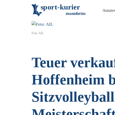
s
p
o
r
t
-
k
u
r
i
e
r
Amateu
m
an
n
h
eim
Foto: AIL
Teuer verkauf
Hoffenheim b
Sitzvolleyball
Meisterschaf