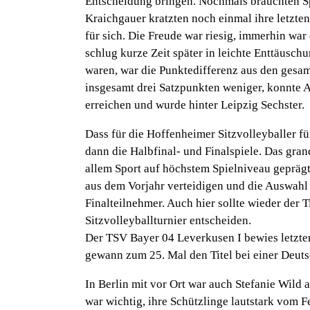
Entscheidung bringen. Nochmals brauchten S
Kraichgauer kratzten noch einmal ihre letzt
für sich. Die Freude war riesig, immerhin war
schlug kurze Zeit später in leichte Enttäusc
waren, war die Punktedifferenz aus den gesam
insgesamt drei Satzpunkten weniger, konnte A
erreichen und wurde hinter Leipzig Sechster.
Dass für die Hoffenheimer Sitzvolleyballer fü
dann die Halbfinal- und Finalspiele. Das gra
allem Sport auf höchstem Spielniveau geprägt
aus dem Vorjahr verteidigen und die Auswahl
Finalteilnehmer. Auch hier sollte wieder der 
Sitzvolleyballturnier entscheiden.
Der TSV Bayer 04 Leverkusen I bewies letzte
gewann zum 25. Mal den Titel bei einer Deuts
In Berlin mit vor Ort war auch Stefanie Wild 
war wichtig, ihre Schützlinge lautstark vom F