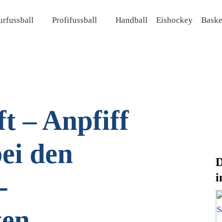
rfussball
Profifussball
Handball
Eishockey
Baske
t – Anpfiff
ei den
D
i
-
ten