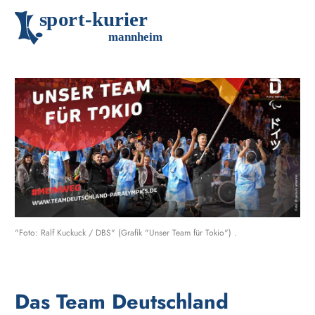
s
p
o
r
t
-
k
u
r
i
e
r
m
an
n
h
eim
"Foto: Ralf Kuckuck / DBS" (Grafik "Unser Team für Tokio") .
Das Team Deutschland