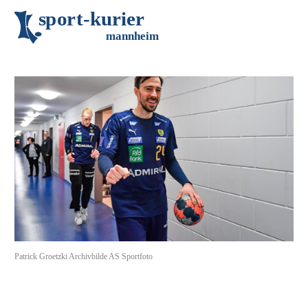
s
p
o
r
t
-
k
u
r
i
e
r
m
an
n
h
eim
Patrick Groetzki Archivbilde AS Sportfoto