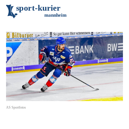
s
p
o
r
t
-
k
u
r
i
e
r
m
an
n
h
eim
AS Sportfotos