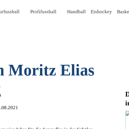
rfussball
Profifussball
Handball
Eishockey
Baske
 Moritz Elias
g
D
i
.08.2021