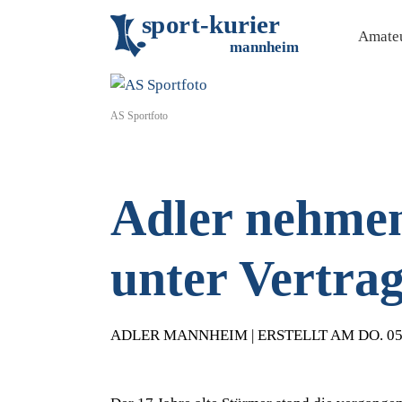
s
p
o
r
t
-
k
u
r
i
e
r
Amateu
m
an
n
h
eim
AS Sportfoto
Adler nehmen
unter Vertra
ADLER MANNHEIM | ERSTELLT AM DO. 05