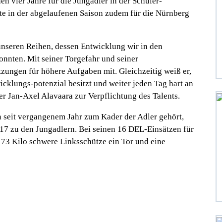
en vier Jahre für die Jungadler in der Schüler-
e in der abgelaufenen Saison zudem für die Nürnberg
 unseren Reihen, dessen Entwicklung wir in den
nnten. Mit seiner Torgefahr und seiner
zungen für höhere Aufgaben mit. Gleichzeitig weiß er,
icklungs-potenzial besitzt und weiter jeden Tag hart an
er Jan-Axel Alavaara zur Verpflichtung des Talents.
an seit vergangenem Jahr zum Kader der Adler gehört,
7 zu den Jungadlern. Bei seinen 16 DEL-Einsätzen für
73 Kilo schwere Linksschütze ein Tor und eine