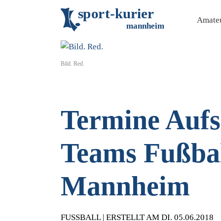
s
p
o
r
t
-
k
u
r
i
e
r
Amateu
m
an
n
h
eim
Bild. Red.
Termine Aufst
Teams Fußbal
Mannheim
FUSSBALL | ERSTELLT AM DI. 05.06.2018