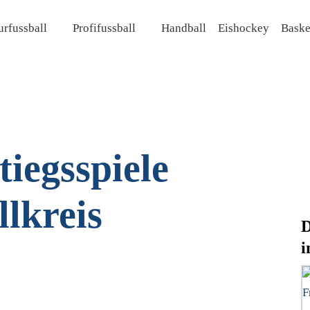
rfussball
Profifussball
Handball
Eishockey
Baske
iegsspiele
lkreis
D
i