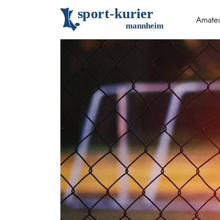
s
p
o
r
t
-
k
u
r
i
e
r
Amateu
m
an
n
h
eim