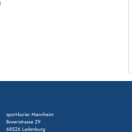
d
sport-kurier Mannheim
Boveristrasse 29
68526 Ladenburg