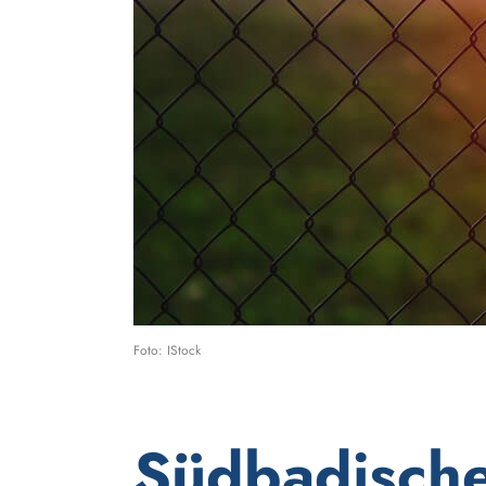
Foto: IStock
Südbadisch