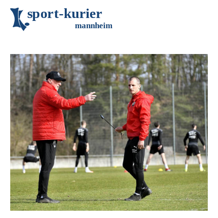
s
p
o
r
t
-
k
u
r
i
e
r
m
an
n
h
eim