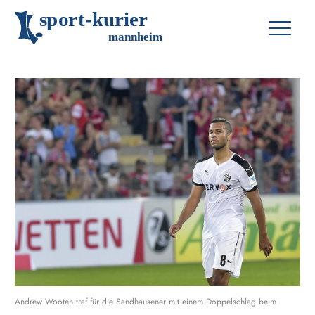
s
p
o
r
t
-
k
u
r
i
e
r
m
an
n
h
eim
Andrew Wooten traf für die Sandhausener mit einem Doppelschlag beim