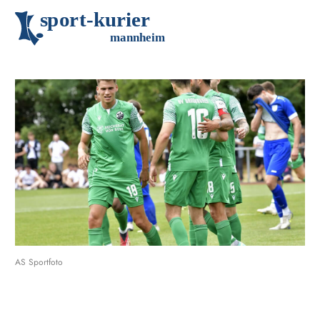
s
p
o
r
t
-
k
u
r
i
e
r
m
an
n
h
eim
AS Sportfoto