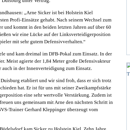
 Duisburg unter Vertrag.
Sandhausen:
„Arne Sicker ist bei Holstein Kiel
ersten Profi-Einsätze gehabt. Nach seinem Wechsel zum
 und kommt in den beiden letzten Jahren auf über 60
ießen wir eine Lücke auf der Linksverteidigerposition
pieler mit sehr gutem Defensivverhalten.“
piele und kam dreimal im DFB-Pokal zum Einsatz. In der
er. Meist agierte der 1,84 Meter große Defensivakteur
r auch in der Innenverteidigung zum Einsatz.
Duisburg etabliert und wir sind froh, dass er sich trotz
hieden hat. Er ist für uns mit seiner Zweikampfstärke
igerposition eine sehr wertvolle Verstärkung. Zudem ist
 freuen uns gemeinsam mit Arne den nächsten Schritt in
h SVS-Trainer Gerhard Kleppinger überzeugt vom
Büdelsdorf kam Sicker zu Holstein Kiel. Zehn Jahre