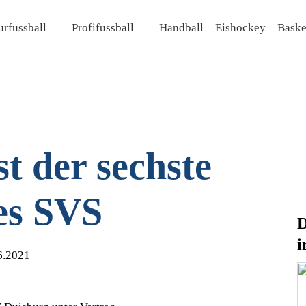
rfussball
Profifussball
Handball
Eishockey
Baske
st der sechste
es SVS
D
i
6.2021