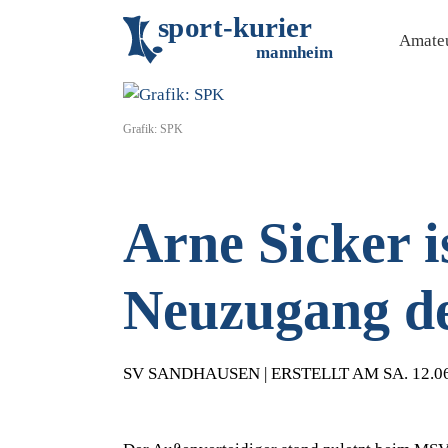
s
p
o
r
t
-
k
u
r
i
e
r
Amateu
m
an
n
h
eim
Grafik: SPK
Arne Sicker i
Neuzugang d
SV SANDHAUSEN | ERSTELLT AM SA. 12.0