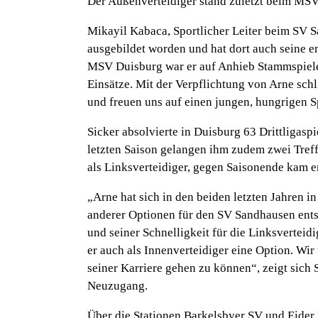
Der Außenverteidiger stand zuletzt beim MSV
Mikayil Kabaca, Sportlicher Leiter beim SV 
ausgebildet worden und hat dort auch seine 
MSV Duisburg war er auf Anhieb Stammspieler
Einsätze. Mit der Verpflichtung von Arne schl
und freuen uns auf einen jungen, hungrigen S
Sicker absolvierte in Duisburg 63 Drittligas
letzten Saison gelangen ihm zudem zwei Treff
als Linksverteidiger, gegen Saisonende kam e
„Arne hat sich in den beiden letzten Jahren in 
anderer Optionen für den SV Sandhausen entsc
und seiner Schnelligkeit für die Linksverteid
er auch als Innenverteidiger eine Option. Wir
seiner Karriere gehen zu können“
, zeigt sic
Neuzugang.
Über die Stationen Barkelsbyer SV und Eider 