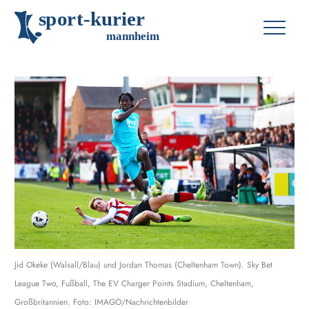
s
p
o
r
t
-
k
u
r
i
e
r
m
an
n
h
eim
Jid Okeke (Walsall/Blau) und Jordan Thomas (Cheltenham Town). Sky Bet
League Two, Fußball, The EV Charger Points Stadium, Cheltenham,
Großbritannien. Foto: IMAGO/Nachrichtenbilder