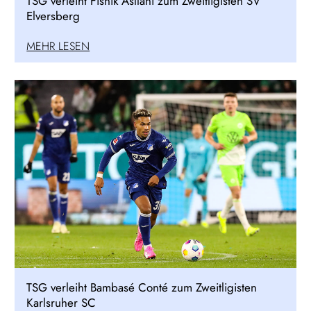
TSG verleiht Fisnik Asllani zum Zweitligisten SV
Elversberg
MEHR LESEN
TSG verleiht Bambasé Conté zum Zweitligisten
Karlsruher SC