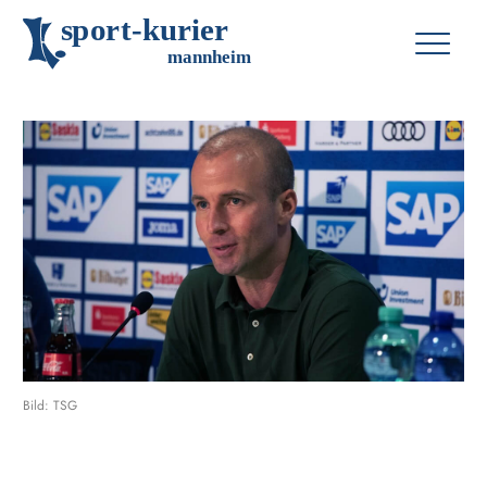
s
p
o
r
t
-
k
u
r
i
e
r
m
an
n
h
eim
Bild: TSG