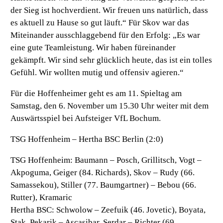
der Sieg ist hochverdient. Wir freuen uns natürlich, dass
es aktuell zu Hause so gut läuft.“ Für Skov war das
Miteinander ausschlaggebend für den Erfolg: „Es war
eine gute Teamleistung. Wir haben füreinander
gekämpft. Wir sind sehr glücklich heute, das ist ein tolles
Gefühl. Wir wollten mutig und offensiv agieren.“
Für die Hoffenheimer geht es am 11. Spieltag am
Samstag, den 6. November um 15.30 Uhr weiter mit dem
Auswärtsspiel bei Aufsteiger VfL Bochum.
TSG Hoffenheim – Hertha BSC Berlin (2:0)
TSG Hoffenheim:
Baumann – Posch, Grillitsch, Vogt –
Akpoguma, Geiger (84. Richards), Skov – Rudy (66.
Samassekou), Stiller (77. Baumgartner) – Bebou (66.
Rutter), Kramaric
Hertha BSC:
Schwolow – Zeefuik (46. Jovetic), Boyata,
Stak, Pekarik – Ascasibar, Serdar – Richter (69.