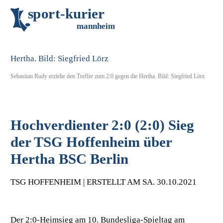
s
p
o
r
t
-
k
u
r
i
e
r
m
an
n
h
eim
Sebastian Rudy erzielte den Treffer zum 2:0 gegen die Hertha. Bild: Siegfried Lörz
Hochverdienter 2:0 (2:0) Sieg
der TSG Hoffenheim über
Hertha BSC Berlin
TSG HOFFENHEIM | ERSTELLT AM SA. 30.10.2021
Der 2:0-Heimsieg am 10. Bundesliga-Spieltag am