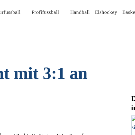
rfussball
Profifussball
Handball
Eishockey
Baske
t mit 3:1 an
D
i