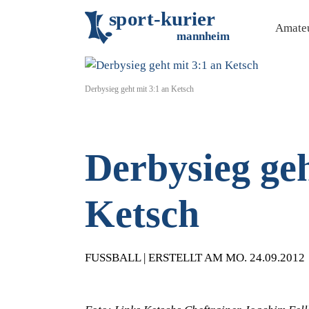
s
p
o
r
t
-
k
u
r
i
e
r
Amateu
m
an
n
h
eim
Derbysieg geht mit 3:1 an Ketsch
Derbysieg geh
Ketsch
FUSSBALL | ERSTELLT AM MO. 24.09.2012