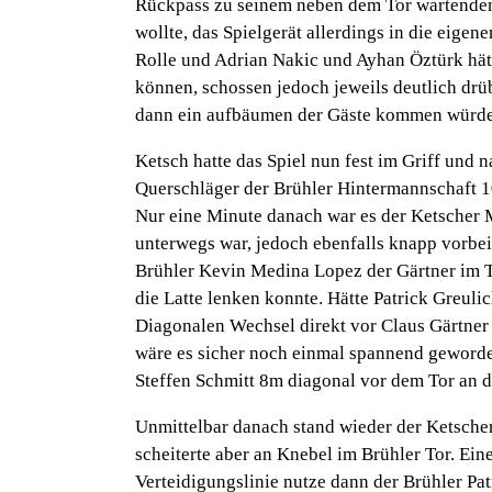
Rückpass zu seinem neben dem Tor wartenden
wollte, das Spielgerät allerdings in die eige
Rolle und Adrian Nakic und Ayhan Öztürk hät
können, schossen jedoch jeweils deutlich drü
dann ein aufbäumen der Gäste kommen würde,
Ketsch hatte das Spiel nun fest im Griff un
Querschläger der Brühler Hintermannschaft 1
Nur eine Minute danach war es der Ketscher M
unterwegs war, jedoch ebenfalls knapp vorbei 
Brühler Kevin Medina Lopez der Gärtner im To
die Latte lenken konnte. Hätte Patrick Greuli
Diagonalen Wechsel direkt vor Claus Gärtner a
wäre es sicher noch einmal spannend geworde
Steffen Schmitt 8m diagonal vor dem Tor an d
Unmittelbar danach stand wieder der Ketscher
scheiterte aber an Knebel im Brühler Tor. Ein
Verteidigungslinie nutze dann der Brühler Pa