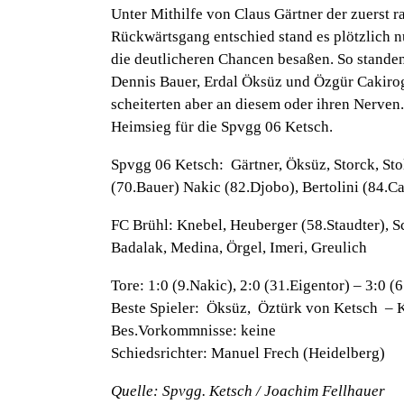
Unter Mithilfe von Claus Gärtner der zuerst r
Rückwärtsgang entschied stand es plötzlich n
die deutlicheren Chancen besaßen. So stande
Dennis Bauer, Erdal Öksüz und Özgür Cakirogl
scheiterten aber an diesem oder ihren Nerven
Heimsieg für die Spvgg 06 Ketsch.
Spvgg 06 Ketsch:
Gärtner, Öksüz, Storck, Sto
(70.Bauer) Nakic (82.Djobo), Bertolini (84.C
FC Brühl:
Knebel, Heuberger (58.Staudter), S
Badalak, Medina, Örgel, Imeri, Greulich
Tore:
1:0 (9.Nakic), 2:0 (31.Eigentor) – 3:0 (6
Beste Spieler:
Öksüz, Öztürk von Ketsch – K
Bes.Vorkommnisse:
keine
Schiedsrichter:
Manuel Frech (Heidelberg)
Quelle: Spvgg. Ketsch / Joachim Fellhauer