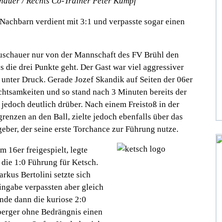
lhauer / Rechts Co-Trainer Peter Kumpf
Nachbarn verdient mit 3:1 und verpasste sogar einen
Zuschauer nur von der Mannschaft des FV Brühl den
 die drei Punkte geht. Der Gast war viel aggressiver
 unter Druck. Gerade Jozef Skandik auf Seiten der 06er
chtsamkeiten und so stand nach 3 Minuten bereits der
 jedoch deutlich drüber. Nach einem Freistoß in der
enzen an den Ball, zielte jedoch ebenfalls über das
eber, der seine erste Torchance zur Führung nutze.
 16er freigespielt, legte
 die 1:0 Führung für Ketsch.
rkus Bertolini setzte sich
ingabe verpassten aber gleich
nde dann die kuriose 2:0
uberger ohne Bedrängnis einen