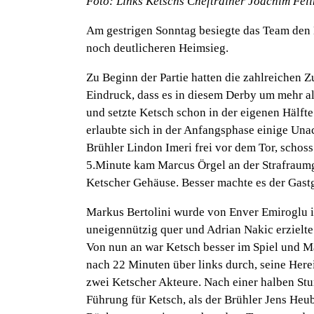
Foto: Links Ketschs Cheftrainer Joachim Fel
Am gestrigen Sonntag besiegte das Team den 
noch deutlicheren Heimsieg.
Zu Beginn der Partie hatten die zahlreichen 
Eindruck, dass es in diesem Derby um mehr als
und setzte Ketsch schon in der eigenen Hälfte
erlaubte sich in der Anfangsphase einige Una
Brühler Lindon Imeri frei vor dem Tor, schoss
5.Minute kam Marcus Örgel an der Strafraumgr
Ketscher Gehäuse. Besser machte es der Gastg
Markus Bertolini wurde von Enver Emiroglu im
uneigennützig quer und Adrian Nakic erzielte
Von nun an war Ketsch besser im Spiel und Ma
nach 22 Minuten über links durch, seine Here
zwei Ketscher Akteure. Nach einer halben Stu
Führung für Ketsch, als der Brühler Jens He