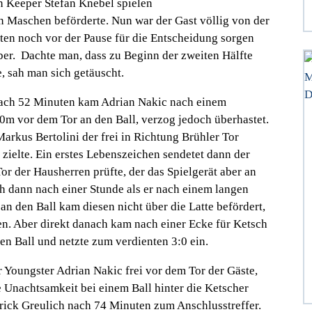
 Keeper Stefan Knebel spielen
nen Maschen beförderte. Nun war der Gast völlig von der
ten noch vor der Pause für die Entscheidung sorgen
ber. Dachte man, dass zu Beginn der zweiten Hälfte
 sah man sich getäuscht.
d nach 52 Minuten kam Adrian Nakic nach einem
0m vor dem Tor an den Ball, verzog jedoch überhastet.
arkus Bertolini der frei in Richtung Brühler Tor
zielte. Ein erstes Lebenszeichen sendetet dann der
r der Hausherren prüfte, der das Spielgerät aber an
ch dann nach einer Stunde als er nach einem langen
n den Ball kam diesen nicht über die Latte befördert,
n. Aber direkt danach kam nach einer Ecke für Ketsch
en Ball und netzte zum verdienten 3:0 ein.
 Youngster Adrian Nakic frei vor dem Tor der Gäste,
e Unachtsamkeit bei einem Ball hinter die Ketscher
trick Greulich nach 74 Minuten zum Anschlusstreffer.