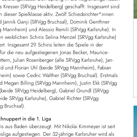
s Kresser (SRVgg Heidelberg) geschafft. Insgesamt sind
n dieser Spielklasse aktiv. Zwölf Schiedsrichter*innen
nd Jannik Ganji (SRVgg Bruchsal), Dominik Genthner
 Mannheim) und Alessio Remili (SRVgg Karlsruhe). In
en weiblichen Schiris Selina Menzel (SRVgg Karlsruhe)
t. Insgesamt 29 Schiris leiten die Spiele in der
s für die neu aufgestiegenen Jonas Becker, Maurice-
tern, Julian Rosenberger (alle SRVgg Karlsruhe), Jan-
ld und Florian Uhl (beide SRVgg Mannheim), Fabian
heim) sowie Cedric Walther (SRVgg Bruchsal). Erstmals
nd Megan Billing (SRVgg Mannheim), Justin Ekk (SRVgg
 (beide SRVgg Heidelberg), Gabriel Grundl (SRVgg
eide SRVgg Karlsruhe), Gabriel Richter (SRVgg
g Bruchsal).
hnuppert in die 1. Liga
is aus Baden überzeugt. Mit Nikolai Kimmeyer ist seit
sliga aufgestiegen. Der 32-jährige Karlsruher wird als