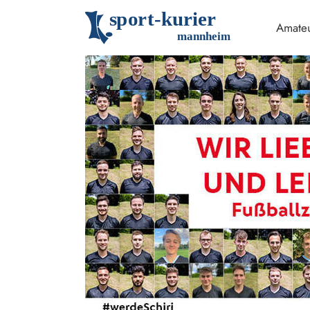
s
p
o
r
t
-
k
u
r
i
e
r
Amateu
m
an
n
h
eim