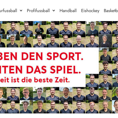
rfussball
Profifussball
Handball
Eishockey
Basketb