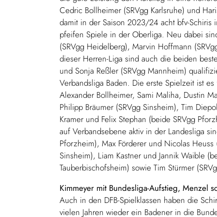
Cedric Bollheimer (SRVgg Karlsruhe) und Hari
damit in der Saison 2023/24 acht bfv-Schiris i
pfeifen Spiele in der Oberliga. Neu dabei si
(SRVgg Heidelberg), Marvin Hoffmann (SRVgg
dieser Herren-Liga sind auch die beiden best
und Sonja Reßler (SRVgg Mannheim) qualifizier
Verbandsliga Baden. Die erste Spielzeit ist e
Alexander Bollheimer, Sami Maliha, Dustin Mat
Philipp Bräumer (SRVgg Sinsheim), Tim Diepo
Kramer und Felix Stephan (beide SRVgg Pforz
auf Verbandsebene aktiv in der Landesliga si
Pforzheim), Max Förderer und Nicolas Heuss
Sinsheim), Liam Kastner und Jannik Waible (b
Tauberbischofsheim) sowie Tim Stürmer (SRVg
Kimmeyer mit Bundesliga-Aufstieg, Menzel sc
Auch in den DFB-Spielklassen haben die Schir
vielen Jahren wieder ein Badener in die Bunde